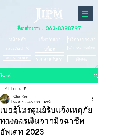
ติดต่อเรา :
063-8398797
หน้าหลัก
เกี่ยวกับเรา
บริการของเรา
แนวคิด JFS
นวัตกรรมการบริการ
บล็อก
ผลงานโครงการ
ร่วมงานกับเรา
ติดต่อ
โพสต์
All Posts
Chai Ken
All Posts
25 พ.ย. 2566
ยาว 1 นาที
เบอร์โทรศูนย์รับแจ้งเหตุภัย
ความรู้ และ สิ่งที่น่าสนใจ
ทางการเงินจากมิจฉาชีพ
ข่าวกิจกรรม JIPM
อัพเดท 2023