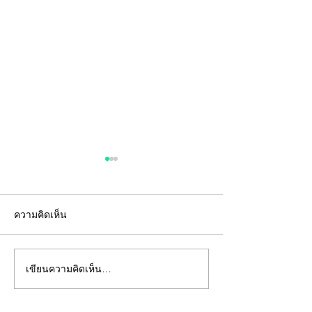
ความคิดเห็น
เขียนความคิดเห็น…
"คีย์การ์ด" ไม่ใช่แค่แผ่น
อยู่ห้องตัวเองแท้
พลาสติก... แต่คือ "ด่าน
ถึงห้ามสูบบุหรี่ที่