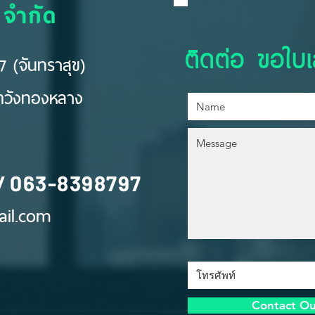
 จำกัด
ติดต่อ ขอใบ
 (จันทราสุข)
ขตวังทองหลาง
/
063-8398797
il.com
Contact O