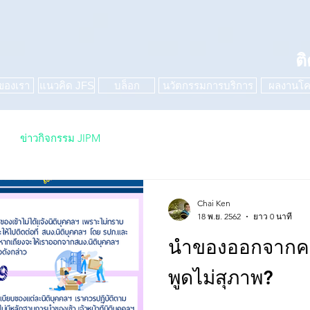
ต
ของเรา
แนวคิด JFS
บล็อก
นวัตกรรมการบริการ
ผลงานโค
ข่าวกิจกรรม JIPM
Chai Ken
18 พ.ย. 2562
ยาว 0 นาที
นำของออกจากคอน
พูดไม่สุภาพ?