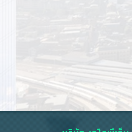
บริษัท เจไอพีเอ็ม