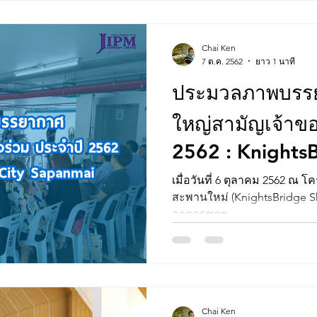
Chai Ken
7 ต.ค. 2562
ยาว 1 นาที
ประมวลภาพบรรย
ใหญ่สามัญเจ้าขอ
2562 : KnightsBridge SkyCity
Sapanmai
เมื่อวันที่ 6 ตุลาคม 2562 ณ โครงการ ไนท์บริดจ์ สกายซิตี้
สะพานใหม่ (KnightsBridge Sk
อาคารชุดฯ...
Chai Ken