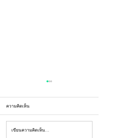
ความคิดเห็น
เขียนความคิดเห็น…
"คีย์การ์ด" ไม่ใช่แค่แผ่น
อยู่ห้องตัวเองแท้