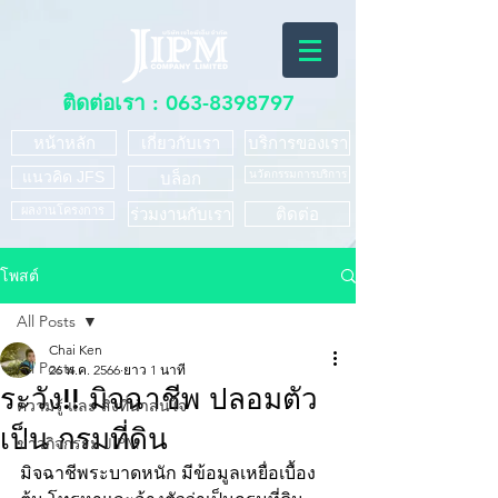
ติดต่อเรา :
063-8398797
หน้าหลัก
เกี่ยวกับเรา
บริการของเรา
แนวคิด JFS
นวัตกรรมการบริการ
บล็อก
ผลงานโครงการ
ร่วมงานกับเรา
ติดต่อ
โพสต์
All Posts
Chai Ken
All Posts
26 พ.ค. 2566
ยาว 1 นาที
ระวัง!! มิจฉาชีพ ปลอมตัว
ความรู้ และ สิ่งที่น่าสนใจ
เป็น กรมที่ดิน
ข่าวกิจกรรม JIPM
มิจฉาชีพระบาดหนัก มีข้อมูลเหยื่อเบื้อง