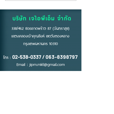
พลาสติก... แต่คือ "ด่าน
ถึงห้ามสูบบุหรี่ที่
แรก" ของความปลอดภัย
บริษัท เจไอพีเอ็ม จำกัด
338/462 ซอยลาดพร้าว 87 (จันทราสุข)
แขวงคลองเจ้าคุณสิงห์ เขตวังทองหลาง
กรุงเทพมหานคร 10310
โทร :
02-538-0337
/
063-8398797
Email :
jipm.mkt@gmail.com