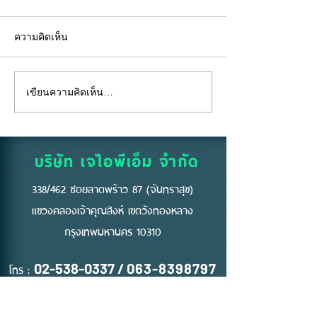
ความคิดเห็น
เขียนความคิดเห็น…
"คีย์การ์ด" ไม่ใช่แค่แผ่น
อยู่ห้องตัวเองแท้
พลาสติก... แต่คือ "ด่าน
ถึงห้ามสูบบุหรี่ที่
แรก" ของความปลอดภัย
บริษัท เจไอพีเอ็ม จำกัด
338/462 ซอยลาดพร้าว 87 (จันทราสุข)
แขวงคลองเจ้าคุณสิงห์ เขตวังทองหลาง
กรุงเทพมหานคร 10310
โทร :
02-538-0337
/
063-8398797
Email :
jipm.mkt@gmail.com