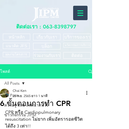
ติดต่อเรา :
063-8398797
หน้าหลัก
เกี่ยวกับเรา
บริการของเรา
แนวคิด JFS
นวัตกรรมการบริการ
บล็อก
ผลงานโครงการ
ร่วมงานกับเรา
ติดต่อ
โพสต์
All Posts
Chai Ken
All Posts
25 ก.ย. 2565
ยาว 1 นาที
6 ขั้นตอนการทำ CPR
ความรู้ และ สิ่งที่น่าสนใจ
CPR หรือ Cardiopulmonary 
ข่าวกิจกรรม JIPM
resuscitation ไม่ยาก เพิ่มอัตรารอดชีวิต
ได้ถึง 3 เท่า!! 