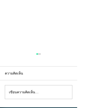
ความคิดเห็น
DO's สิ่งที่ควรทำ
DON'Ts สิ่งที่ไม่ควรทำ
เขียนความคิดเห็น…