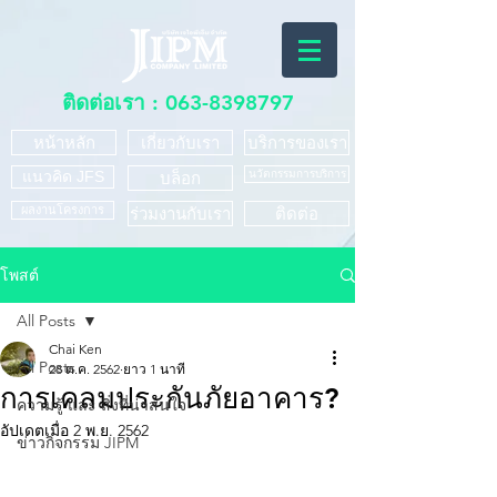
ติดต่อเรา :
063-8398797
หน้าหลัก
เกี่ยวกับเรา
บริการของเรา
แนวคิด JFS
นวัตกรรมการบริการ
บล็อก
ผลงานโครงการ
ร่วมงานกับเรา
ติดต่อ
โพสต์
All Posts
Chai Ken
All Posts
28 ต.ค. 2562
ยาว 1 นาที
การเคลมประกันภัยอาคาร?
ความรู้ และ สิ่งที่น่าสนใจ
อัปเดตเมื่อ
2 พ.ย. 2562
ข่าวกิจกรรม JIPM