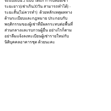
จะแบ่งเป็น 2 แบบ ได้แก่ การปล่อยเช่า
ระยะยาว(เช่าเกิน30วัน สามารถทำได้) - 
ระยะสั้น(ไม่ควรทำ)  ด้วยหลักเหตุผลทาง
ด้านระเบียบและกฎหมาย ประกอบกับ
พฤติกรรมของผู้เช่าที่มีผลกระทบต่อพื้นที่
ส่วนกลางและรบกวนผู้อื่น อย่างไรก็ตาม 
อย่าลืมแจ้งลงทะเบียนผู้เช่ารายใหม่กับ 
นิติบุคคลอาคารชุด ด้วยนะคะ