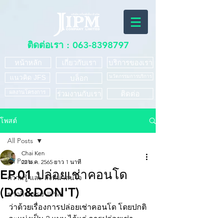
ติดต่อเรา :
063-8398797
หน้าหลัก
เกี่ยวกับเรา
บริการของเรา
แนวคิด JFS
นวัตกรรมการบริการ
บล็อก
ผลงานโครงการ
ร่วมงานกับเรา
ติดต่อ
โพสต์
All Posts
Chai Ken
All Posts
22 ม.ค. 2565
ยาว 1 นาที
EP.01 ปล่อยเช่าคอนโด
ความรู้ และ สิ่งที่น่าสนใจ
(DO&DON'T)
ข่าวกิจกรรม JIPM
ว่าด้วยเรื่องการปล่อยเช่าคอนโด โดยปกติ