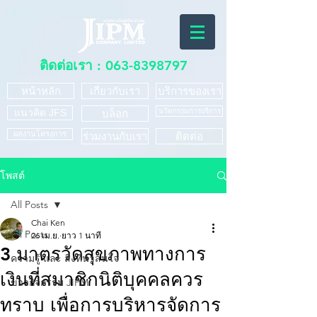
ติดต่อเรา :
063-8398797
หน้าหลัก
เกี่ยวกับเรา
บริการของเรา
แนวคิด JFS
นวัตกรรมการบริการ
บล็อก
ผลงานโครงการ
ร่วมงานกับเรา
ติดต่อ
โพสต์
All Posts
Chai Ken
All Posts
26 เม.ย.
ยาว 1 นาที
3 มาตรวัดสุขภาพทางการ
ความรู้ และ สิ่งที่น่าสนใจ
เงินที่สมาชิกนิติบุคคลควร
ข่าวกิจกรรม JIPM
ทราบ เพื่อการบริหารจัดการ