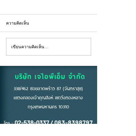
ความคิดเห็น
เขียนความคิดเห็น…
"คีย์การ์ด" ไม่ใช่แค่แผ่น
อยู่ห้องตัวเองแท้
พลาสติก... แต่คือ "ด่าน
ถึงห้ามสูบบุหรี่ที่
แรก" ของความปลอดภัย
บริษัท เจไอพีเอ็ม จำกัด
338/462 ซอยลาดพร้าว 87 (จันทราสุข)
แขวงคลองเจ้าคุณสิงห์ เขตวังทองหลาง
กรุงเทพมหานคร 10310
โทร :
02-538-0337
/
063-8398797
Email :
jipm.mkt@gmail.com