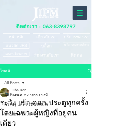
ติดต่อเรา :
063-8398797
หน้าหลัก
เกี่ยวกับเรา
บริการของเรา
แนวคิด JFS
นวัตกรรมการบริการ
บล็อก
ผลงานโครงการ
ร่วมงานกับเรา
ติดต่อ
โพสต์
All Posts
Chai Ken
All Posts
24 พ.ค. 2567
ยาว 1 นาที
ระวัง เข้า-ออก ประตูทุกครั้ง
ความรู้ และ สิ่งที่น่าสนใจ
โดยเฉพาะผู้หญิงที่อยู่คน
ข่าวกิจกรรม JIPM
เดียว