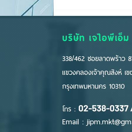
ทริคในการคุม "เงินสดย่อย"
ให้เป๊ะ บิลครบ เงินไม่หาย
บริษัท เจไอพีเอ็ม
338/462 ซอยลาดพร้าว 87
แขวงคลองเจ้าคุณสิงห์ เ
กรุงเทพมหานคร 10310
โทร :
02-538-0337 
Email :
jipm.mkt@gma