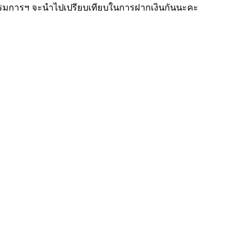
รรมการฯ จะนำไปเปรียบเทียบในการฝากเงินกันนะคะ