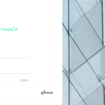
หารคอนโด
ดูทั้งหมด