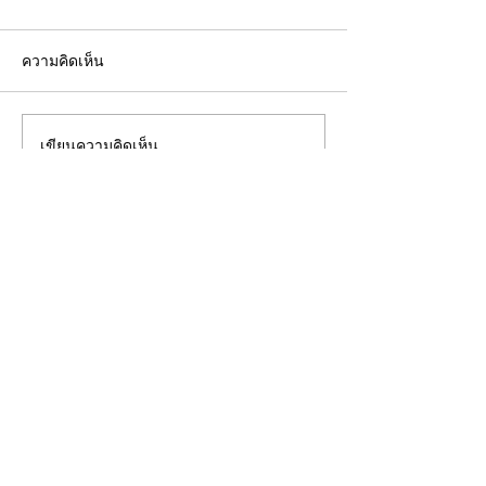
ความคิดเห็น
เขียนความคิดเห็น…
"คีย์การ์ด" ไม่ใช่แค่แผ่น
อยู่ห้องตัวเองแท้
พลาสติก... แต่คือ "ด่าน
ถึงห้ามสูบบุหรี่ที่
แรก" ของความปลอดภัย
บริษัท เจไอพีเอ็ม จำกัด
338/462 ซอยลาดพร้าว 87 (จันทราสุข)
แขวงคลองเจ้าคุณสิงห์ เขตวังทองหลาง
กรุงเทพมหานคร 10310
โทร :
02-538-0337
/
063-8398797
Email :
jipm.mkt@gmail.com