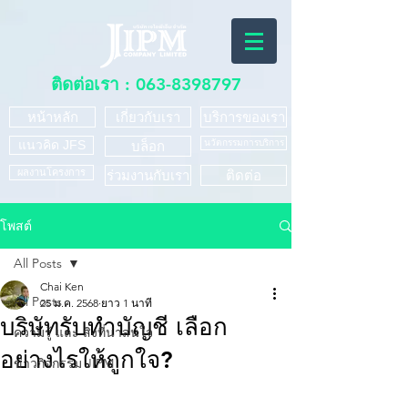
ติดต่อเรา :
063-8398797
หน้าหลัก
เกี่ยวกับเรา
บริการของเรา
แนวคิด JFS
นวัตกรรมการบริการ
บล็อก
ผลงานโครงการ
ร่วมงานกับเรา
ติดต่อ
โพสต์
All Posts
Chai Ken
All Posts
25 ม.ค. 2568
ยาว 1 นาที
บริษัทรับทำบัญชี เลือก
ความรู้ และ สิ่งที่น่าสนใจ
อย่างไรให้ถูกใจ?
ข่าวกิจกรรม JIPM