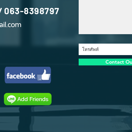
/
063-8398797
il.com
Contact O