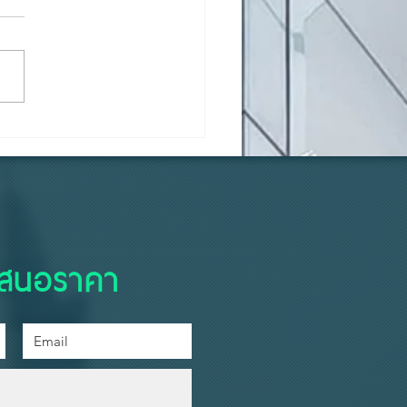
้องตัวเองแท้ๆ... ทำไมถึง
ูบบุหรี่ที่ระเบียง?
เสนอราคา