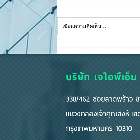
เขียนความคิดเห็น…
ทริคในการคุม "เงินสดย่อย"
ให้เป๊ะ บิลครบ เงินไม่หาย
บริษัท เจไอพีเอ็ม
338/462 ซอยลาดพร้าว 87
แขวงคลองเจ้าคุณสิงห์ เ
กรุงเทพมหานคร 10310