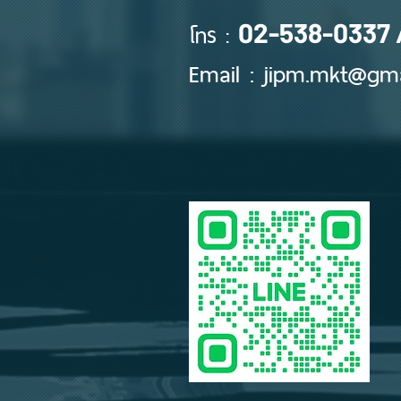
โทร :
02-538-0337 
Email :
jipm.mkt@gma