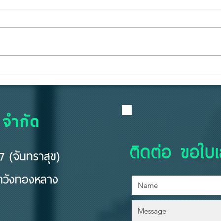
"คีย์การ์ด" ไม่ใช่แค่แผ่น
อยู่ห
พลาสติก... แต่คือ "ด่านแรก"
ห้ามส
ของความปลอดภัย
 จำกัด
ติดต่อ ขอใบ
 (จันทราสุข)
ขตวังทองหลาง