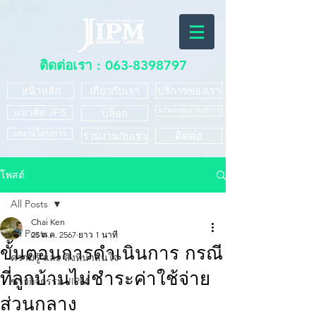
ติดต่อเรา :
063-8398797
หน้าหลัก
เกี่ยวกับเรา
บริการของเรา
แนวคิด JFS
นวัตกรรมการบริการ
บล็อก
ผลงานโครงการ
ร่วมงานกับเรา
ติดต่อ
โพสต์
All Posts
Chai Ken
All Posts
25 ต.ค. 2567
ยาว 1 นาที
ขั้นตอนการดำเนินการ กรณี
ความรู้ และ สิ่งที่น่าสนใจ
ที่ลูกบ้านไม่ชำระค่าใช้จ่าย
ข่าวกิจกรรม JIPM
ส่วนกลาง