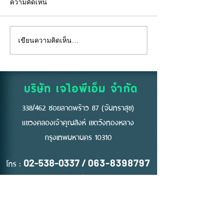
ความคิดเห็น
เขียนความคิดเห็น…
"คีย์การ์ด" ไม่ใช่แค่แผ่น
อยู่ห้องตัวเองแท้
พลาสติก... แต่คือ "ด่าน
ถึงห้ามสูบบุหรี่ที่
แรก" ของความปลอดภัย
บริษัท เจไอพีเอ็ม จำกัด
338/462 ซอยลาดพร้าว 87 (จันทราสุข)
แขวงคลองเจ้าคุณสิงห์ เขตวังทองหลาง
กรุงเทพมหานคร 10310
โทร :
02-538-0337
/
063-8398797
Email :
jipm.mkt@gmail.com