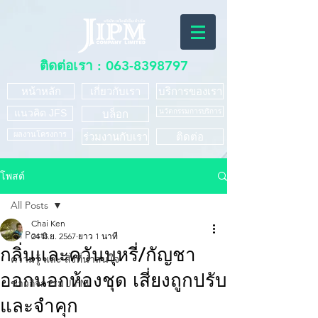
ติดต่อเรา :
063-8398797
หน้าหลัก
เกี่ยวกับเรา
บริการของเรา
แนวคิด JFS
นวัตกรรมการบริการ
บล็อก
ผลงานโครงการ
ร่วมงานกับเรา
ติดต่อ
โพสต์
All Posts
Chai Ken
All Posts
24 มิ.ย. 2567
ยาว 1 นาที
กลิ่นและควันบุหรี่/กัญชา
ความรู้ และ สิ่งที่น่าสนใจ
ออกนอกห้องชุด เสี่ยงถูกปรับ
ข่าวกิจกรรม JIPM
และจำคุก