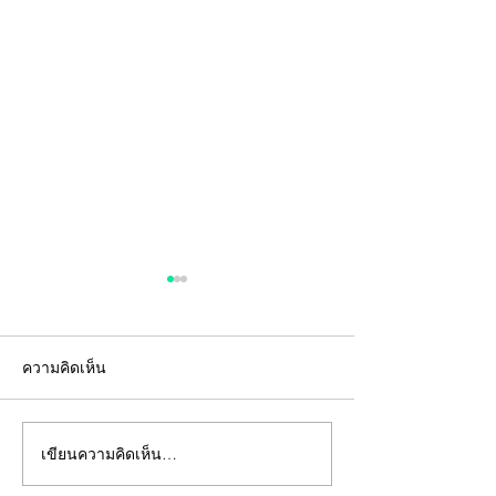
ความคิดเห็น
เขียนความคิดเห็น…
"คีย์การ์ด" ไม่ใช่แค่แผ่น
อยู่ห้องตัวเองแท้
พลาสติก... แต่คือ "ด่าน
ถึงห้ามสูบบุหรี่ที่