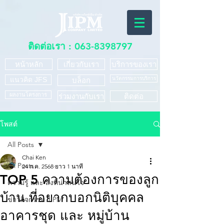
ติดต่อเรา :
063-8398797
หน้าหลัก
เกี่ยวกับเรา
บริการของเรา
แนวคิด JFS
นวัตกรรมการบริการ
บล็อก
ผลงานโครงการ
ร่วมงานกับเรา
ติดต่อ
โพสต์
All Posts
Chai Ken
All Posts
24 ก.ค. 2568
ยาว 1 นาที
TOP 5 ความต้องการของลูก
ความรู้ และ สิ่งที่น่าสนใจ
บ้าน ที่อยากบอกนิติบุคคล
ข่าวกิจกรรม JIPM
อาคารชุด และ หมู่บ้าน