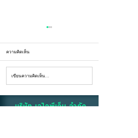
ความคิดเห็น
เขียนความคิดเห็น…
"คีย์การ์ด" ไม่ใช่แค่แผ่น
อยู่ห้องตัวเองแท้
พลาสติก... แต่คือ "ด่าน
ถึงห้ามสูบบุหรี่ที่
แรก" ของความปลอดภัย
บริษัท เจไอพีเอ็ม จำกัด
338/462 ซอยลาดพร้าว 87 (จันทราสุข)
แขวงคลองเจ้าคุณสิงห์ เขตวังทองหลาง
กรุงเทพมหานคร 10310