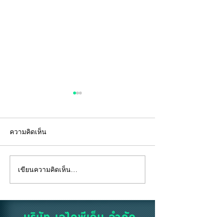
ความคิดเห็น
เขียนความคิดเห็น…
"คีย์การ์ด" ไม่ใช่แค่แผ่น
อยู่ห้องตัวเองแท้
พลาสติก... แต่คือ "ด่าน
ถึงห้ามสูบบุหรี่ที่
แรก" ของความปลอดภัย
บริษัท เจไอพีเอ็ม จำกัด