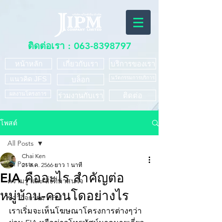
ติดต่อเรา :
063-8398797
หน้าหลัก
เกี่ยวกับเรา
บริการของเรา
แนวคิด JFS
นวัตกรรมการบริการ
บล็อก
ผลงานโครงการ
ร่วมงานกับเรา
ติดต่อ
โพสต์
All Posts
Chai Ken
All Posts
21 ส.ค. 2566
ยาว 1 นาที
EIA คืออะไร สำคัญต่อ
ความรู้ และ สิ่งที่น่าสนใจ
หมู่บ้าน-คอนโดอย่างไร
ข่าวกิจกรรม JIPM
เราเริ่มจะเห็นโฆษณาโครงการต่างๆว่า