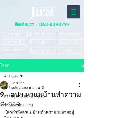
ติดต่อเรา :
063-8398797
หน้าหลัก
เกี่ยวกับเรา
บริการของเรา
แนวคิด JFS
นวัตกรรมการบริการ
บล็อก
ผลงานโครงการ
ร่วมงานกับเรา
ติดต่อ
โพสต์
All Posts
Chai Ken
All Posts
25 พ.ย. 2565
ยาว 1 นาที
9 แอปฯ หาแม่บ้านทำความ
ความรู้ และ สิ่งที่น่าสนใจ
สะอาด
ข่าวกิจกรรม JIPM
ใครกำลังหาแม่บ้านทำความสะอาดอยู่