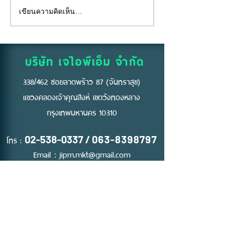
เขียนความคิดเห็น…
"คีย์การ์ด" ไม่ใช่แค่แผ่น
อยู่ห้องตัวเองแท้
พลาสติก... แต่คือ "ด่าน
ถึงห้ามสูบบุหรี่ที่
แรก" ของความปลอดภัย
บริษัท เจไอพีเอ็ม จำกัด
338/462 ซอยลาดพร้าว 87 (จันทราสุข)
แขวงคลองเจ้าคุณสิงห์ เขตวังทองหลาง
กรุงเทพมหานคร 10310
โทร :
02-538-0337
/
063-8398797
Email :
jipm.mkt@gmail.com