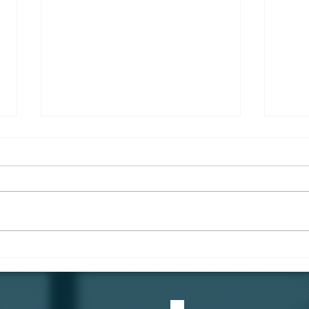
"คีย์การ์ด" ไม่ใช่แค่แผ่น
อยู่ห
พลาสติก... แต่คือ "ด่านแรก"
ห้ามส
ของความปลอดภัย