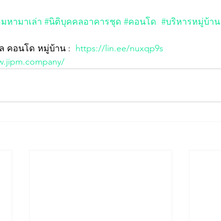
อ็มหามาเล่า
#นิติบุคคลอาคารชุด
#คอนโด
#บริหารหมู่บ้าน
ล คอนโด หมู่บ้าน :  
https://lin.ee/nuxqp9s
w.jipm.company/