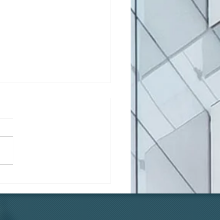
้องตัวเองแท้ๆ... ทำไมถึง
ูบบุหรี่ที่ระเบียง?