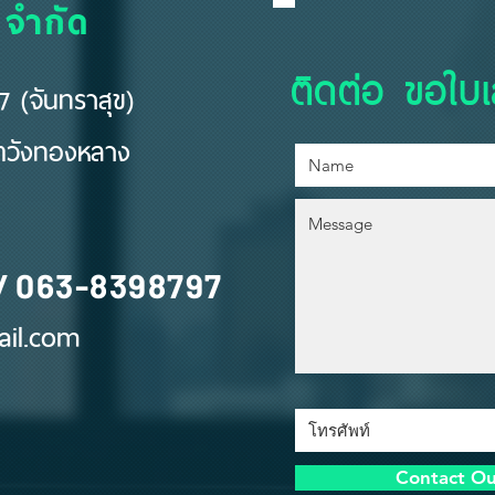
 จำกัด
ติดต่อ ขอใบ
 (จันทราสุข)
ขตวังทองหลาง
/
063-8398797
il.com
Contact O