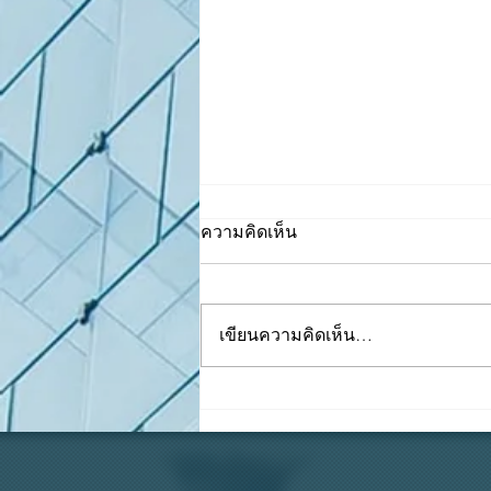
ความคิดเห็น
เขียนความคิดเห็น…
ทริคในการคุม "เงินสดย่อย"
ให้เป๊ะ บิลครบ เงินไม่หาย