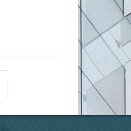
้องตัวเองแท้ๆ... ทำไมถึง
ูบบุหรี่ที่ระเบียง?