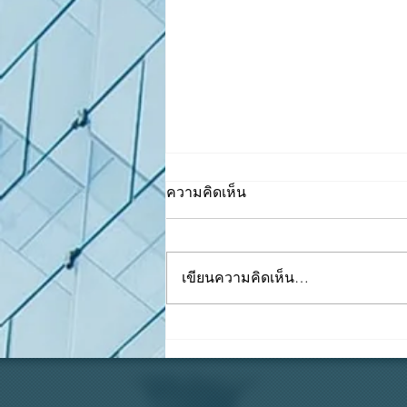
ความคิดเห็น
เขียนความคิดเห็น…
ทริคในการคุม "เงินสดย่อย"
ให้เป๊ะ บิลครบ เงินไม่หาย