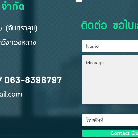
 จำกัด
ติดต่อ ขอใบ
 (จันทราสุข)
ขตวังทองหลาง
/
063-8398797
il.com
Contact O