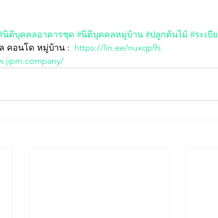
#นิติบุคคลอาคารชุด
#นิติบุคคลหมู่บ้าน
#ปลูกต้นไม้
#ระเบี
ล คอนโด หมู่บ้าน :  
https://lin.ee/nuxqp9s
w.jipm.company/