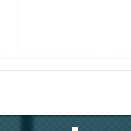
"คีย์การ์ด" ไม่ใช่แค่แผ่น
อยู่ห
พลาสติก... แต่คือ "ด่านแรก"
ห้ามส
ของความปลอดภัย