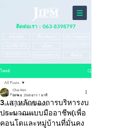
ติดต่อเรา :
063-8398797
หน้าหลัก
เกี่ยวกับเรา
บริการของเรา
แนวคิด JFS
นวัตกรรมการบริการ
บล็อก
ผลงานโครงการ
ร่วมงานกับเรา
ติดต่อ
โพสต์
All Posts
Chai Ken
All Posts
26 พ.ย. 2568
ยาว 1 นาที
3 เสาหลักของการบริหารงบ
ความรู้ และ สิ่งที่น่าสนใจ
ประมาณแบบมืออาชีพ(เพื่อ
ข่าวกิจกรรม JIPM
คอนโดและหมู่บ้านที่มั่นคง