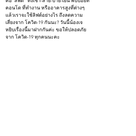
คือ"ลิฟต์" ทั้งเช้า-สาย-บ่าย-เย็น พบบ่อยที่ 
คอนโด ที่ทำงาน หรืออาคารสูงที่ต่างๆ 
แล้วเราจะใช้ลิฟต์อย่างไร ถึงลดความ
เสี่ยงจาก โควิด-19 กันนะ? วันนี้น้องเจ 
หยิบเรื่องนี้มาฝากกันค่ะ ขอให้ปลอดภัย
จาก โควิด-19 ทุกคนนะคะ 