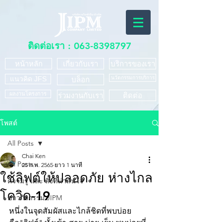
ติดต่อเรา :
063-8398797
หน้าหลัก
เกี่ยวกับเรา
บริการของเรา
แนวคิด JFS
นวัตกรรมการบริการ
บล็อก
ผลงานโครงการ
ร่วมงานกับเรา
ติดต่อ
โพสต์
All Posts
Chai Ken
All Posts
25 ก.พ. 2565
ยาว 1 นาที
ใช้ลิฟต์ให้ปลอดภัย ห่างไกล
ความรู้ และ สิ่งที่น่าสนใจ
โควิด-19
ข่าวกิจกรรม JIPM
หนึ่งในจุดสัมผัสและไกล้ชิดที่พบบ่อย