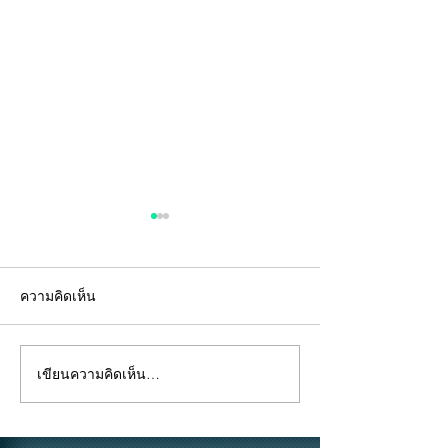
ความคิดเห็น
เขียนความคิดเห็น…
"คีย์การ์ด" ไม่ใช่แค่แผ่น
อยู่ห้องตัวเองแท้
พลาสติก... แต่คือ "ด่าน
ถึงห้ามสูบบุหรี่ที่
แรก" ของความปลอดภัย