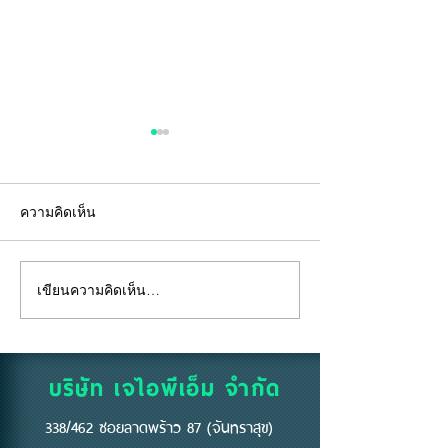
ความคิดเห็น
เขียนความคิดเห็น…
"คีย์การ์ด" ไม่ใช่แค่แผ่น
อยู่ห้องตัวเองแท้
พลาสติก... แต่คือ "ด่าน
ถึงห้ามสูบบุหรี่ที่
แรก" ของความปลอดภัย
บริษัท เจไอพีเอ็ม จำกัด
338/462 ซอยลาดพร้าว 87 (จันทราสุข)