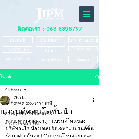
ติดต่อเรา :
063-8398797
หน้าหลัก
เกี่ยวกับเรา
บริการของเรา
แนวคิด JFS
นวัตกรรมการบริการ
บล็อก
ผลงานโครงการ
ร่วมงานกับเรา
ติดต่อ
โพสต์
All Posts
Chai Ken
All Posts
24 พ.ค. 2565
ยาว 1 นาที
แบรนด์คอนโดชั้นนำ
ความรู้ และ สิ่งที่น่าสนใจ
หลายท่านจำผิดจำถูก แบรนด์ไหนของ
ข่าวกิจกรรม JIPM
บริษัทอะไร น้องเจเลยจัดเฉพาะแบรนด์ชั้น
นำมาฝากกันค่ะ FC แบรนด์ไหนเลยนะคะ