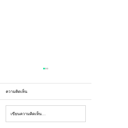
ความคิดเห็น
เขียนความคิดเห็น…
"คีย์การ์ด" ไม่ใช่แค่แผ่น
อยู่ห้องตัวเองแท้
พลาสติก... แต่คือ "ด่าน
ถึงห้ามสูบบุหรี่ที่