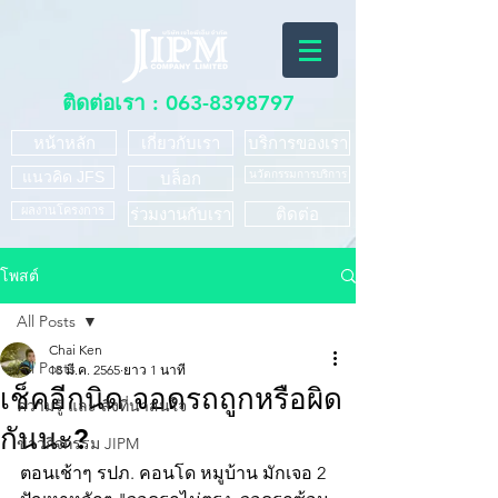
ติดต่อเรา :
063-8398797
หน้าหลัก
เกี่ยวกับเรา
บริการของเรา
แนวคิด JFS
นวัตกรรมการบริการ
บล็อก
ผลงานโครงการ
ร่วมงานกับเรา
ติดต่อ
โพสต์
All Posts
Chai Ken
All Posts
18 มี.ค. 2565
ยาว 1 นาที
เช็คอีกนิด จอดรถถูกหรือผิด
ความรู้ และ สิ่งที่น่าสนใจ
กันนะ?
ข่าวกิจกรรม JIPM
ตอนเช้าๆ รปภ. คอนโด หมูบ้าน มักเจอ 2 