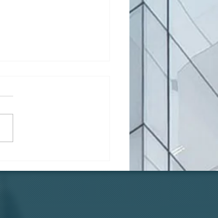
้องตัวเองแท้ๆ... ทำไมถึง
ูบบุหรี่ที่ระเบียง?