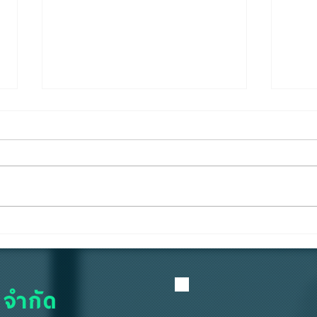
"คีย์การ์ด" ไม่ใช่แค่แผ่น
อยู่ห
พลาสติก... แต่คือ "ด่านแรก"
ห้ามส
ของความปลอดภัย
 จำกัด