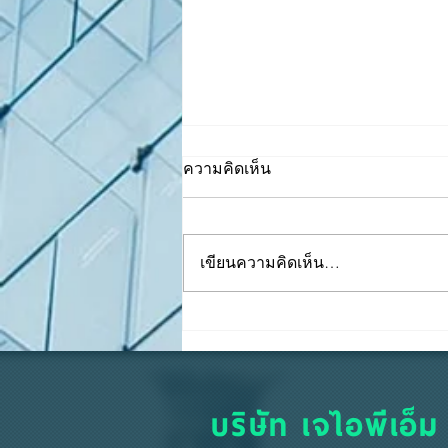
ความคิดเห็น
เขียนความคิดเห็น…
ทริคในการคุม "เงินสดย่อย"
ให้เป๊ะ บิลครบ เงินไม่หาย
บริษัท เจไอพีเอ็ม