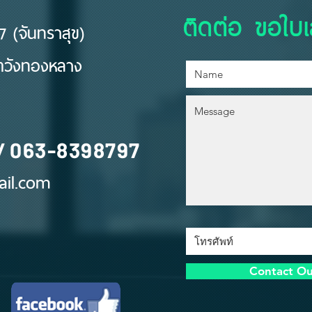
ติดต่อ ขอใบ
 (จันทราสุข)
ขตวังทองหลาง
/
063-8398797
il.com
Contact O