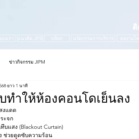
ต
ของเรา
แนวคิด JFS
บล็อก
นวัตกรรมการบริการ
ผลงานโค
ข่าวกิจกรรม JIPM
2568
ยาว 1 นาที
ลับทำให้ห้องคอนโดเย็นลง
แสงแดด
่กระจก
นทึบแสง (Blackout Curtain)
าง ช่วยดูดซับความร้อน