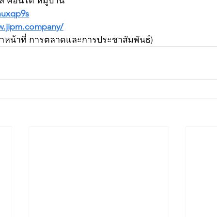
คล คอนโด หมู่บ้าน
/nuxqp9s
w.jipm.company/
จ้าหน้าที่ การตลาดและการประชาสัมพันธ์)