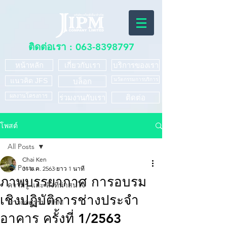
ติดต่อเรา :
063-8398797
หน้าหลัก
เกี่ยวกับเรา
บริการของเรา
แนวคิด JFS
นวัตกรรมการบริการ
บล็อก
ผลงานโครงการ
ร่วมงานกับเรา
ติดต่อ
โพสต์
All Posts
Chai Ken
All Posts
31 ม.ค. 2563
ยาว 1 นาที
ภาพบรรยากาศ การอบรม
ความรู้ และ สิ่งที่น่าสนใจ
เชิงปฏิบัติการช่างประจำ
ข่าวกิจกรรม JIPM
อาคาร ครั้งที่ 1/2563