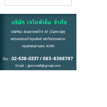
"คีย์การ์ด" ไม่ใช่แค่แผ่น
อยู่ห้องตัวเองแท้
พลาสติก... แต่คือ "ด่าน
ถึงห้ามสูบบุหรี่ที่
แรก" ของความปลอดภัย
บริษัท เจไอพีเอ็ม จำกัด
338/462 ซอยลาดพร้าว 87 (จันทราสุข)
แขวงคลองเจ้าคุณสิงห์ เขตวังทองหลาง
กรุงเทพมหานคร 10310
โทร :
02-538-0337
/
063-8398797
Email :
jipm.mkt@gmail.com