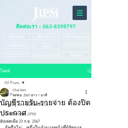
ติดต่อเรา :
063-8398797
หน้าหลัก
เกี่ยวกับเรา
บริการของเรา
แนวคิด JFS
นวัตกรรมการบริการ
บล็อก
ผลงานโครงการ
ร่วมงานกับเรา
ติดต่อ
โพสต์
All Posts
Chai Ken
All Posts
16 ก.ย. 2567
ยาว 1 นาที
บัญชีรายรับ-รายจ่าย ต้องปิด
ความรู้ และ สิ่งที่น่าสนใจ
ประกาศ
ข่าวกิจกรรม JIPM
อัปเดตเมื่อ
23 ก.ย. 2567
รู้หรือไม่... หนึ่งในอำนาจหน้าที่ผู้จัดการ