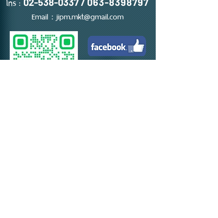
โทร :
02-538-0337
/
063-8398797
Email :
jipm.mkt@gmail.com
ติดต่อ ขอใบเสนอราคา