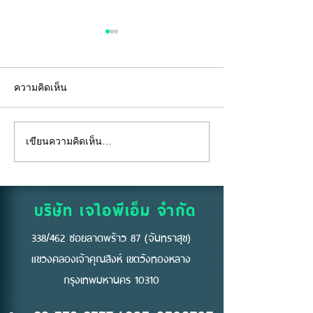
ความคิดเห็น
DO's สิ่งที่ควรทำ
DON'Ts สิ่งที่ไม่ควรทำ
เขียนความคิดเห็น…
บริษัท เจไอพีเอ็ม จำกัด
338/462 ซอยลาดพร้าว 87 (จันทราสุข)
แขวงคลองเจ้าคุณสิงห์ เขตวังทองหลาง
กรุงเทพมหานคร 10310