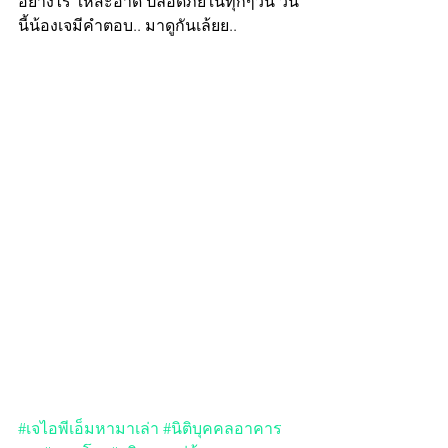
อย่างไร ให้สะอาด ปลอดภัยในทุกๆวัน วัน
นี้น้องเจมีคำตอบ.. มาดูกันเล้ยย..
#เจไอพีเอ็มหามาเล่า
#นิติบุคคลอาคาร