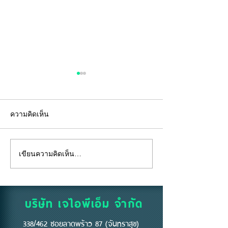
ความคิดเห็น
เขียนความคิดเห็น…
"คีย์การ์ด" ไม่ใช่แค่แผ่น
อยู่ห้องตัวเองแท้
พลาสติก... แต่คือ "ด่าน
ถึงห้ามสูบบุหรี่ที่
แรก" ของความปลอดภัย
บริษัท เจไอพีเอ็ม จำกัด
338/462 ซอยลาดพร้าว 87 (จันทราสุข)