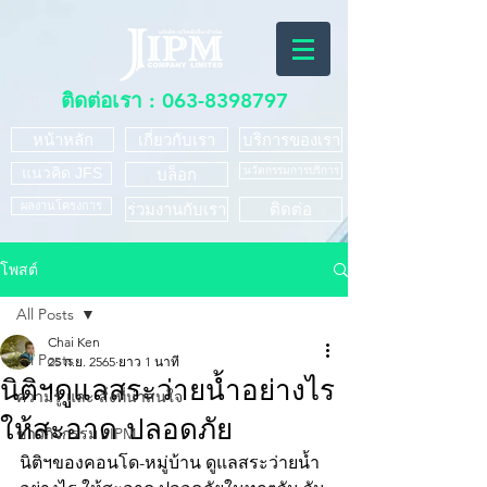
ติดต่อเรา :
063-8398797
หน้าหลัก
เกี่ยวกับเรา
บริการของเรา
แนวคิด JFS
นวัตกรรมการบริการ
บล็อก
ผลงานโครงการ
ร่วมงานกับเรา
ติดต่อ
โพสต์
All Posts
Chai Ken
All Posts
25 ก.ย. 2565
ยาว 1 นาที
นิติฯดูแลสระว่ายน้ำอย่างไร
ความรู้ และ สิ่งที่น่าสนใจ
ให้สะอาด ปลอดภัย
ข่าวกิจกรรม JIPM
นิติฯของคอนโด-หมู่บ้าน ดูแลสระว่ายน้ำ