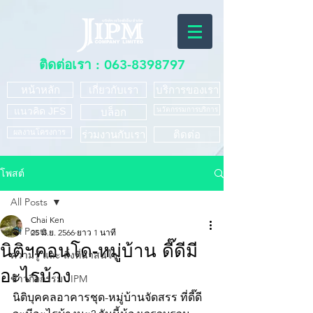
ติดต่อเรา :
063-8398797
หน้าหลัก
เกี่ยวกับเรา
บริการของเรา
แนวคิด JFS
นวัตกรรมการบริการ
บล็อก
ผลงานโครงการ
ร่วมงานกับเรา
ติดต่อ
โพสต์
All Posts
Chai Ken
All Posts
25 มิ.ย. 2566
ยาว 1 นาที
นิติฯคอนโด-หมู่บ้าน ดี๊ดีมี
ความรู้ และ สิ่งที่น่าสนใจ
อะไรบ้าง
ข่าวกิจกรรม JIPM
นิติบุคคลอาคารชุด-หมู่บ้านจัดสรร ที่ดี๊ดี