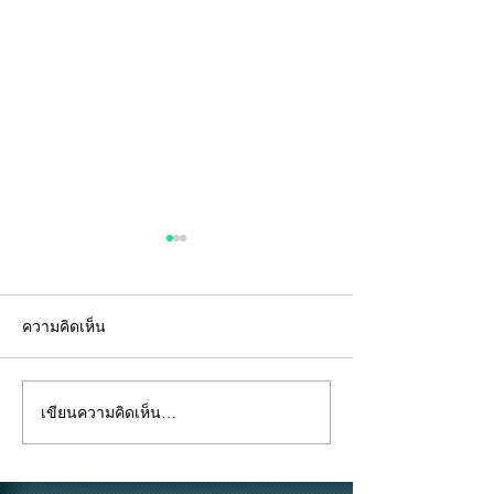
ความคิดเห็น
เขียนความคิดเห็น…
"คีย์การ์ด" ไม่ใช่แค่แผ่น
อยู่ห้องตัวเองแท้
พลาสติก... แต่คือ "ด่าน
ถึงห้ามสูบบุหรี่ที่
แรก" ของความปลอดภัย