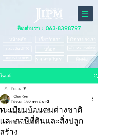
ติดต่อเรา :
063-8398797
หน้าหลัก
เกี่ยวกับเรา
บริการของเรา
แนวคิด JFS
นวัตกรรมการบริการ
บล็อก
ผลงานโครงการ
ร่วมงานกับเรา
ติดต่อ
โพสต์
All Posts
Chai Ken
All Posts
6 ธ.ค. 2562
ยาว 0 นาที
ทะเบียนบ้านคนต่างชาติ
ความรู้ และ สิ่งที่น่าสนใจ
และภาษีที่ดินและสิ่งปลูก
ข่าวกิจกรรม JIPM
สร้าง