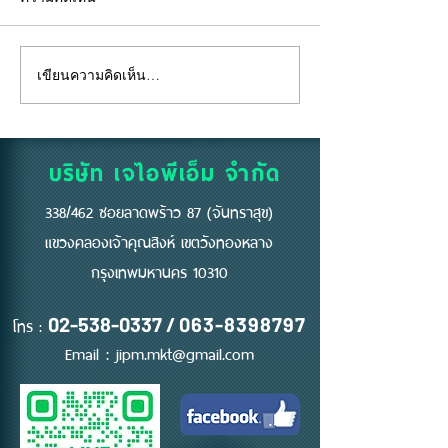
เขียนความคิดเห็น…
"คีย์การ์ด" ไม่ใช่แค่แผ่น
อยู่ห้องตัวเองแท้
พลาสติก... แต่คือ "ด่าน
ถึงห้ามสูบบุหรี่ที่
แรก" ของความปลอดภัย
บริษัท เจไอพีเอ็ม จำกัด
338/462 ซอยลาดพร้าว 87 (จันทราสุข)
แขวงคลองเจ้าคุณสิงห์ เขตวังทองหลาง
กรุงเทพมหานคร 10310
โทร :
02-538-0337
/
063-8398797
Email :
jipm.mkt@gmail.com