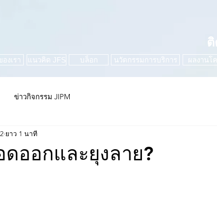
ต
ของเรา
แนวคิด JFS
บล็อก
นวัตกรรมการบริการ
ผลงานโค
ข่าวกิจกรรม JIPM
62
ยาว 1 นาที
ือดออกและยุงลาย?