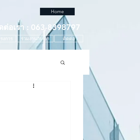
Home
ิดต่อเรา : 063-8398797
รงการ
ร่วมงานกับเรา
ติดต่อ