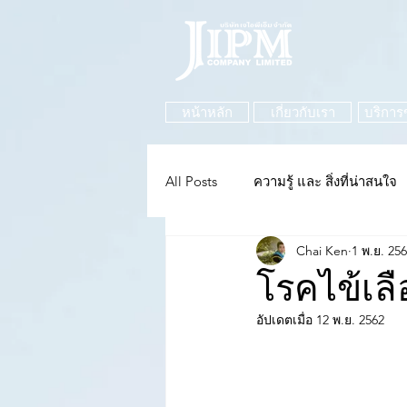
หน้าหลัก
เกี่ยวกับเรา
บริการ
All Posts
ความรู้ และ สิ่งที่น่าสนใจ
Chai Ken
1 พ.ย. 25
โรคไข้เล
อัปเดตเมื่อ
12 พ.ย. 2562