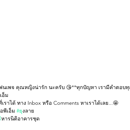
พจ คุณหญิงน่ารัก นะครับ 😘**ทุกปัญหา เรามีคำตอบทุก
เอ็ม
เราได้ ทาง Inbox หรือ Comments หาเราได้เลย...🤩
อพีเอ็ม 
#ย
ุงลาย
ร
ิหารนิติอาคารชุด 