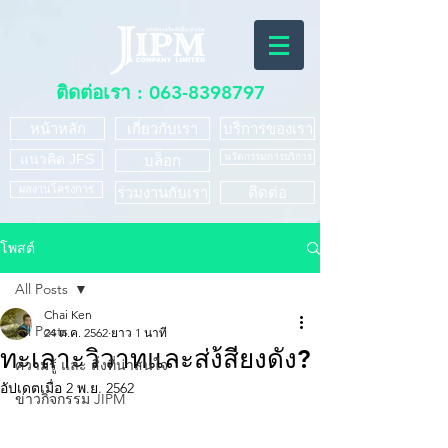
ติดต่อเรา :
063-8398797
หน้าหลัก
เกี่ยวกับเรา
บริการของเรา
แนวคิด JFS
นวัตกรรมการบริการ
บล็อก
ผลงานโครงการ
ร่วมงานกับเรา
ติดต่อ
โพสต์
All Posts
Chai Ken
All Posts
24 ต.ค. 2562
ยาว 1 นาที
ทะเลาะวิวาทและส่ง้สียงดัง?
ความรู้ และ สิ่งที่น่าสนใจ
อัปเดตเมื่อ
2 พ.ย. 2562
ข่าวกิจกรรม JIPM