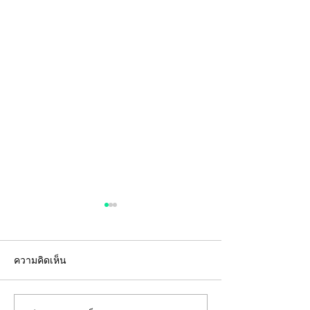
ความคิดเห็น
DO's สิ่งที่ควรทำ
DON'Ts สิ่งที่ไม่ควรทำ