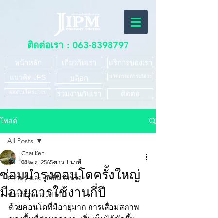
ติดต่อเรา :
063-8398797
หน้าหลัก
เกี่ยวกับเรา
บริการของเรา
แนวคิด JFS
นวัตกรรมการบริการ
บล็อก
ผลงานโครงการ
ร่วมงานกับเรา
ติดต่อ
โพสต์
All Posts
Chai Ken
All Posts
23 พ.ค. 2565
ยาว 1 นาที
ซ่อมบำรุงคอนโดครั้งใหญ่
ความรู้ และ สิ่งที่น่าสนใจ
มีอายุการใช้งานกี่ปี
ข่าวกิจกรรม JIPM
ด้วยคอนโดที่มีอายุมาก การเสื่อมสภาพ