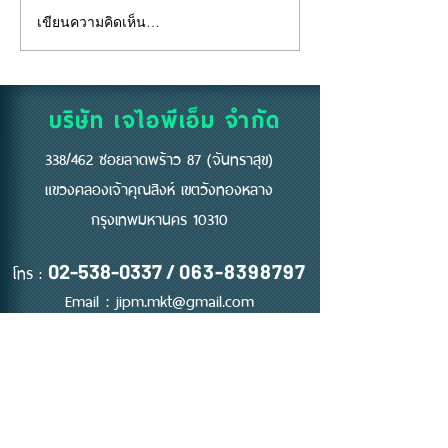
เขียนความคิดเห็น…
"คีย์การ์ด" ไม่ใช่แค่แผ่น
อยู่ห้องตัวเองแท้
พลาสติก... แต่คือ "ด่าน
ถึงห้ามสูบบุหรี่ที่
แรก" ของความปลอดภัย
บริษัท เจไอพีเอ็ม จำกัด
338/462 ซอยลาดพร้าว 87 (จันทราสุข)
แขวงคลองเจ้าคุณสิงห์ เขตวังทองหลาง
กรุงเทพมหานคร 10310
โทร :
02-538-0337
/
063-8398797
Email :
jipm.mkt@gmail.com